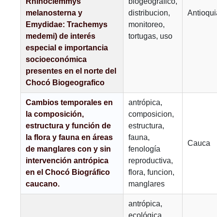
Rhinoclemmys
biogeográfico,
melanosterna y
distribucion,
Antioqu
Emydidae: Trachemys
monitoreo,
medemi) de interés
tortugas, uso
especial e importancia
socioeconómica
presentes en el norte del
Chocó Biogeografico
Cambios temporales en
antrópica,
la composición,
composicion,
estructura y función de
estructura,
la flora y fauna en áreas
fauna,
Cauca
de manglares con y sin
fenología
intervención antrópica
reproductiva,
en el Chocó Biográfico
flora, funcion,
caucano.
manglares
antrópica,
ecológica,