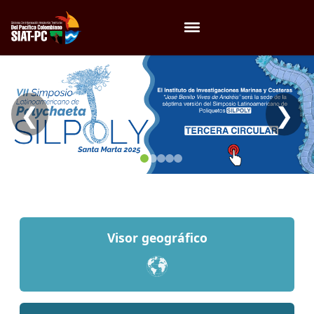
Menú
❮
❯
Visor geográfico